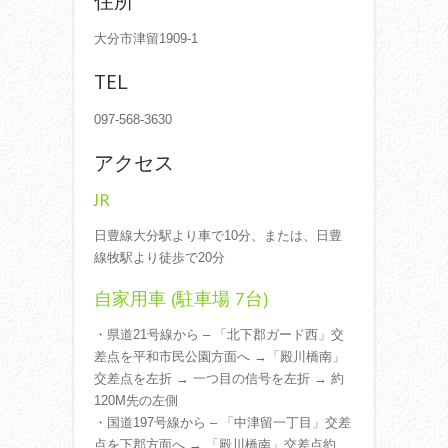
住所
大分市津留1909-1
TEL
097-568-3630
アクセス
JR
日豊線大分駅より車で10分、または、日豊
線牧駅より徒歩で20分
自家用車 (駐車場 7台)
・県道21号線から – 「北下郡ガード西」交
差点を平和市民公園方面へ →「殿川橋南」
交差点を左折 → 一つ目の信号を左折 → 約
120M先の左側
・国道197号線から – 「中津留一丁目」交差
点を下郡方面へ → 「殿川橋南」交差点約